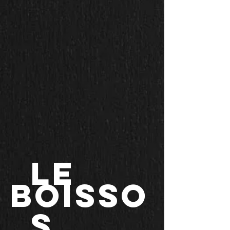
Le
Boisso
s