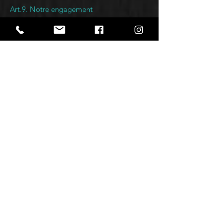
Art.9. Notre engagement
Nous avons pour objectif de mettre en
œuvre des techniques de sécurité afin de
protéger les données stockées contre les
accès non autorisés, les usages
inappropriés, les altérations, la
destruction illégale ou accidentelle et la
perte accidentelle.
Art.10. Procédure en cas de violations
Il est toujours possible que des données à
caractère personnel traitées dans le cadre
de la relation contractuelle tombent dans
de mauvaises mains à la suite d’une erreur
humaine, d’une erreur informatique, etc.
Lorsque la violation présente un risque
élevé pour les droits et libertés de la
personne, nous l’informerons
immédiatement des faits et mesures.Nous
nous assurerons que le nécessaire soit fait